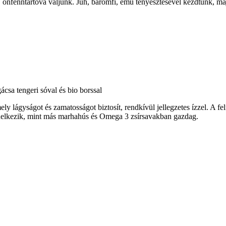
ak, önfenntartóvá váljunk. Juh, baromfi, emu tenyésztésével kezdtünk, 
csa tengeri sóval és bio borssal
ly lágyságot és zamatosságot biztosít, rendkívül jellegzetes ízzel. A fe
endelkezik, mint más marhahús és Omega 3 zsírsavakban gazdag.