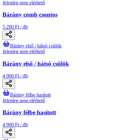
Jelenleg nem elérhető
Bárány comb csontos
5 200 Ft / db
Bárány első / hátsó csülök
Jelenleg nem elérhető
Bárány első / hátsó csülök
4 900 Ft / db
Bárány félbe hasított
Jelenleg nem elérhető
Bárány félbe hasított
4 900 Ft / db