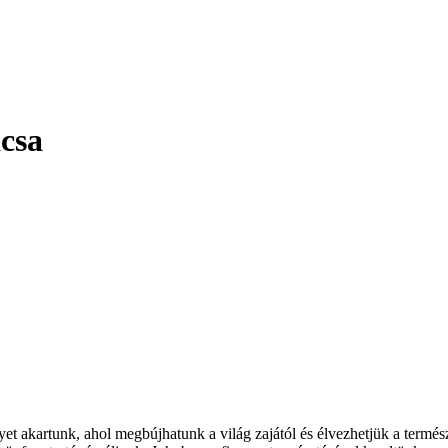
csa
et akartunk, ahol megbújhatunk a világ zajától és élvezhetjük a termés