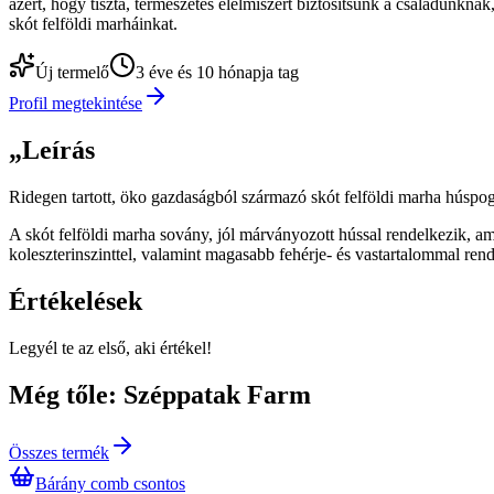
azért, hogy tiszta, természetes élelmiszert biztosítsunk a családunkn
skót felföldi marháinkat.
Új termelő
3 éve és 10 hónapja tag
Profil megtekintése
„
Leírás
Ridegen tartott, öko gazdaságból származó skót felföldi marha húspogá
A skót felföldi marha sovány, jól márványozott hússal rendelkezik, ame
koleszterinszinttel, valamint magasabb fehérje- és vastartalommal r
Értékelések
Legyél te az első, aki értékel!
Még tőle: Széppatak Farm
Összes termék
Bárány comb csontos