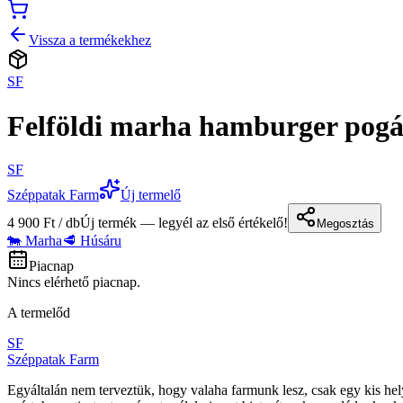
Vissza a termékekhez
SF
Felföldi marha hamburger pogá
SF
Széppatak Farm
Új termelő
4 900 Ft / db
Új termék — legyél az első értékelő!
Megosztás
🐄 Marha
🥩 Húsáru
Piacnap
Nincs elérhető piacnap.
A termelőd
SF
Széppatak Farm
Egyáltalán nem terveztük, hogy valaha farmunk lesz, csak egy kis hely