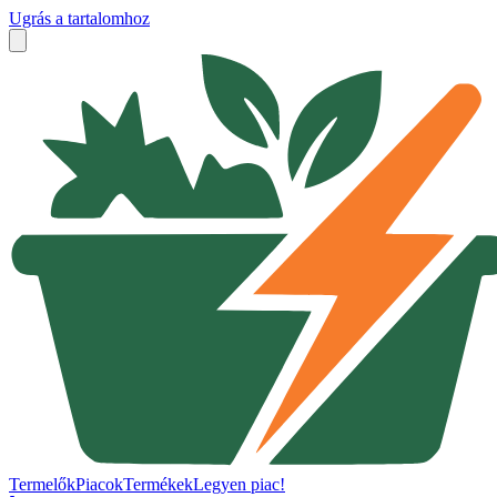
Ugrás a tartalomhoz
Termelők
Piacok
Termékek
Legyen piac!