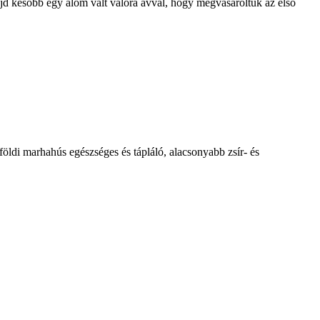
majd később egy álom vált valóra avval, hogy megvásároltuk az első
lföldi marhahús egészséges és tápláló, alacsonyabb zsír- és