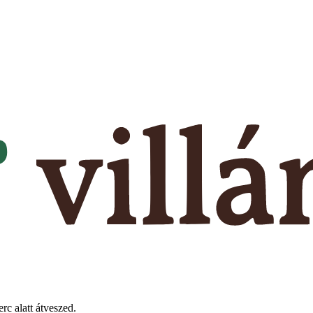
rc alatt átveszed.