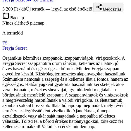
3 200 Ft / db
Új termék — legyél az első értékelő!
Megosztás
Piacnap
Nincs elérhető piacnap.
A termelőd
FS
Freyja Secret
Organikus kézműves szappanok, szappanvirágok, virágcsokrok. A
Freyja Secret szappanokra öröm ránézni, kellemes az illatuk, jó
érzés használni és egészséges a bőrnek. Minden Freyja szappan
egyedileg készül. Kizárólag természetes alapanyagokat használunk.
Számunkra nemcsak a szépség és a kellemes illat a fontos, hanem az
egészség is. Hatóanyagként gyakorta használunk kecsketejet, aloe
vera kivonatot, mézet és shea vajat, így mindenki megtalálja a
bőrtípusának megfelelő szappant. A szappanvirágok és virágcsokrok
a megtévesztésig hasonlítanak a valódi virágokra, az élettartamuk
azonban sokkal hosszabb. Illata hónapokig megmarad, mely révén
természetes légfrissítőként viselkedik. Ajándéknak, ünnepi
asztaldísznek vagy akár saját magadnak a nappaliba tökéletes
választás. Töltsd fel a bőröd értékes hatóanyagokkal, töltekezz fel
kellemes aromákkal! Valódi spa érzés minden nap.