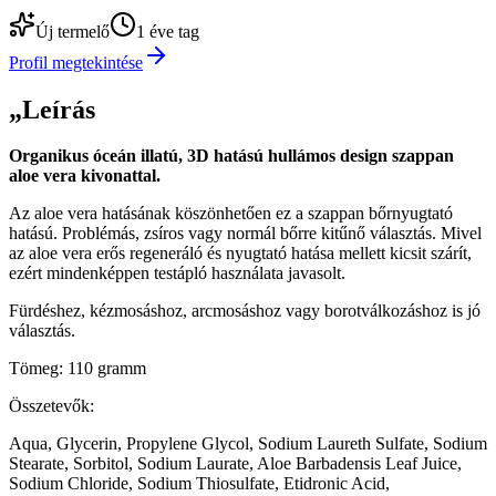
Új termelő
1 éve tag
Profil megtekintése
„
Leírás
Organikus óceán illatú, 3D hatású hullámos design szappan
aloe vera kivonattal.
Az aloe vera hatásának köszönhetően ez a szappan bőrnyugtató
hatású. Problémás, zsíros vagy normál bőrre kitűnő választás. Mivel
az aloe vera erős regeneráló és nyugtató hatása mellett kicsit szárít,
ezért mindenképpen testápló használata javasolt.
Fürdéshez, kézmosáshoz, arcmosáshoz vagy borotválkozáshoz is jó
választás.
Tömeg: 110 gramm
Összetevők:
Aqua, Glycerin, Propylene Glycol, Sodium Laureth Sulfate, Sodium
Stearate, Sorbitol, Sodium Laurate, Aloe Barbadensis Leaf Juice,
Sodium Chloride, Sodium Thiosulfate, Etidronic Acid,