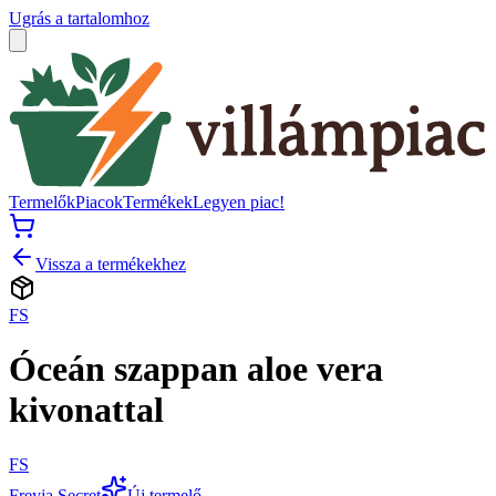
Ugrás a tartalomhoz
Termelők
Piacok
Termékek
Legyen piac!
Vissza a termékekhez
FS
Óceán szappan aloe vera
kivonattal
FS
Freyja Secret
Új termelő