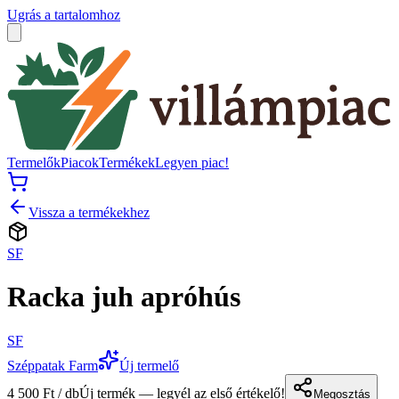
Ugrás a tartalomhoz
Termelők
Piacok
Termékek
Legyen piac!
Vissza a termékekhez
SF
Racka juh apróhús
SF
Széppatak Farm
Új termelő
4 500 Ft / db
Új termék — legyél az első értékelő!
Megosztás