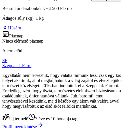
Becsült ár darabonként
: ~
4 500 Ft
/
db
Átlagos súly (kg)
:
1
kg
🥩 Húsáru
Piacnap
Nincs elérhető piacnap.
A termelőd
SF
Széppatak Farm
Egyáltalán nem terveztük, hogy valaha farmunk lesz, csak egy kis
helyet akartunk, ahol megbújhatunk a világ zajától és élvezhetjük a
természet közelségét. 2016-ban indítottuk el a Széppatak Farmot.
Eredetileg azért, hogy tiszta, természetes élelmiszert biztosítsunk a
családunknak, önfenntartóvá váljunk. Juh, baromfi, emu
tenyésztésével kezdtünk, majd később egy álom vált valóra avval,
hogy megvásároltuk az első skót felföldi marháinkat.
Új termelő
3 éve és 10 hónapja tag
Profil megtekintése