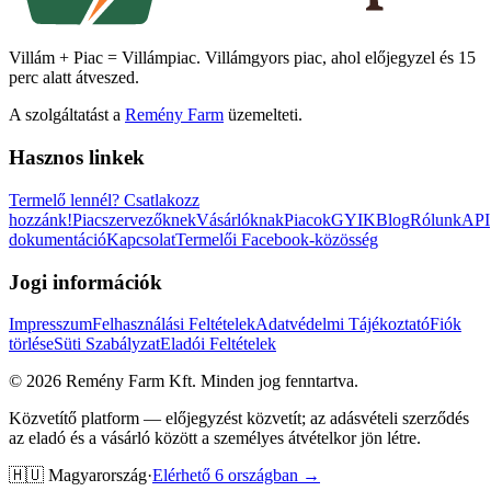
Villám + Piac = Villámpiac. Villámgyors piac, ahol előjegyzel és 15
perc alatt átveszed.
A szolgáltatást a
Remény Farm
üzemelteti.
Hasznos linkek
Termelő lennél?
Csatlakozz
hozzánk!
Piacszervezőknek
Vásárlóknak
Piacok
GYIK
Blog
Rólunk
API
dokumentáció
Kapcsolat
Termelői Facebook-közösség
Jogi információk
Impresszum
Felhasználási Feltételek
Adatvédelmi Tájékoztató
Fiók
törlése
Süti Szabályzat
Eladói Feltételek
©
2026
Remény Farm Kft.
Minden jog fenntartva.
Közvetítő platform — előjegyzést közvetít; az adásvételi szerződés
az eladó és a vásárló között a személyes átvételkor jön létre.
🇭🇺
Magyarország
·
Elérhető 6 országban →