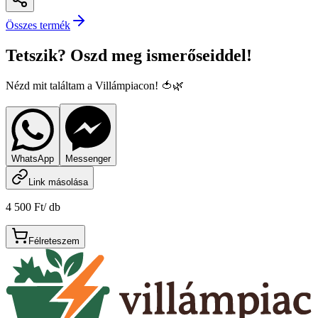
Összes termék
Tetszik? Oszd meg ismerőseiddel!
Nézd mit találtam a Villámpiacon! 🍅🌿
WhatsApp
Messenger
Link másolása
4 500 Ft
/
db
Félreteszem