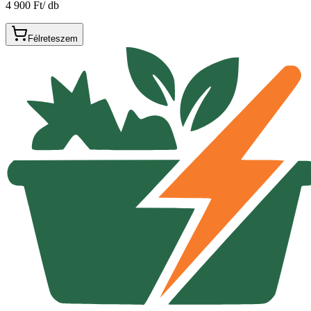
4 900 Ft
/
db
Félreteszem