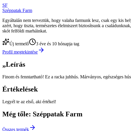
SF
Széppatak Farm
Egyáltalán nem terveztük, hogy valaha farmunk lesz, csak egy kis hely
azért, hogy tiszta, természetes élelmiszert biztosítsunk a családunkn
skót felföldi marháinkat.
Új termelő
3 éve és 10 hónapja tag
Profil megtekintése
„
Leírás
Finom és fenntartható! Ez a racka juhhús. Márványos, egészséges húsa
Értékelések
Legyél te az első, aki értékel!
Még tőle: Széppatak Farm
Összes termék