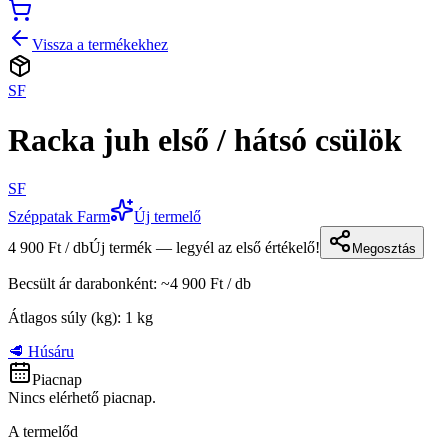
Vissza a termékekhez
SF
Racka juh első / hátsó csülök
SF
Széppatak Farm
Új termelő
4 900 Ft / db
Új termék — legyél az első értékelő!
Megosztás
Becsült ár darabonként
: ~
4 900 Ft
/
db
Átlagos súly (kg)
:
1
kg
🥩 Húsáru
Piacnap
Nincs elérhető piacnap.
A termelőd