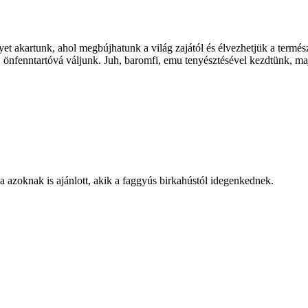
et akartunk, ahol megbújhatunk a világ zajától és élvezhetjük a termés
ak, önfenntartóvá váljunk. Juh, baromfi, emu tenyésztésével kezdtünk, 
 azoknak is ajánlott, akik a faggyús birkahústól idegenkednek.