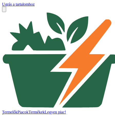
Ugrás a tartalomhoz
Termelők
Piacok
Termékek
Legyen piac!