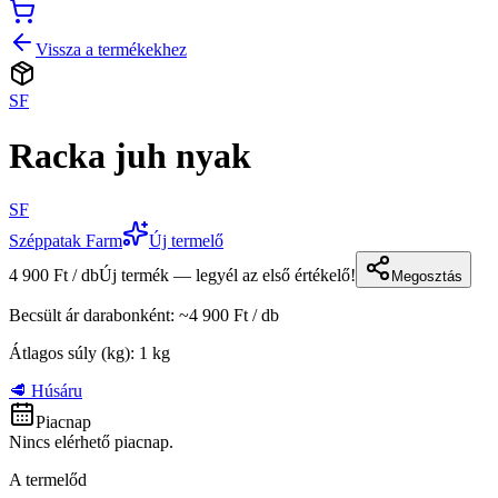
Vissza a termékekhez
SF
Racka juh nyak
SF
Széppatak Farm
Új termelő
4 900 Ft / db
Új termék — legyél az első értékelő!
Megosztás
Becsült ár darabonként
: ~
4 900 Ft
/
db
Átlagos súly (kg)
:
1
kg
🥩 Húsáru
Piacnap
Nincs elérhető piacnap.
A termelőd