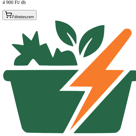
4 900 Ft
/
db
Félreteszem