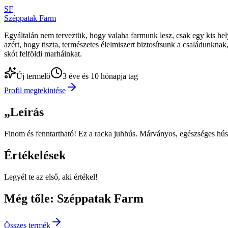
SF
Széppatak Farm
Egyáltalán nem terveztük, hogy valaha farmunk lesz, csak egy kis hely
azért, hogy tiszta, természetes élelmiszert biztosítsunk a családunkn
skót felföldi marháinkat.
Új termelő
3 éve és 10 hónapja tag
Profil megtekintése
„
Leírás
Finom és fenntartható! Ez a racka juhhús. Márványos, egészséges húsa
Értékelések
Legyél te az első, aki értékel!
Még tőle: Széppatak Farm
Összes termék