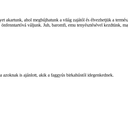
et akartunk, ahol megbújhatunk a világ zajától és élvezhetjük a termés
ak, önfenntartóvá váljunk. Juh, baromfi, emu tenyésztésével kezdtünk, 
 azoknak is ajánlott, akik a faggyús birkahústól idegenkednek.